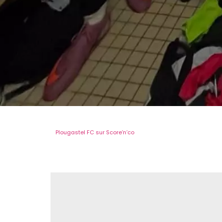
Plougastel FC sur Score’n’co