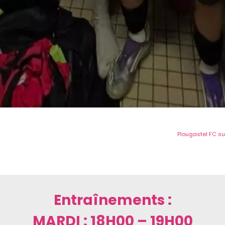
Plougastel FC su
Entraînements :
MARDI : 18H00 – 19H00