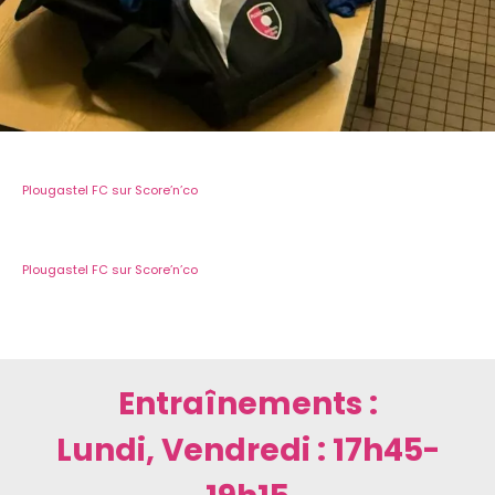
Plougastel FC sur Score’n’co
Plougastel FC sur Score’n’co
Entraînements :
Lundi, Vendredi : 17h45-