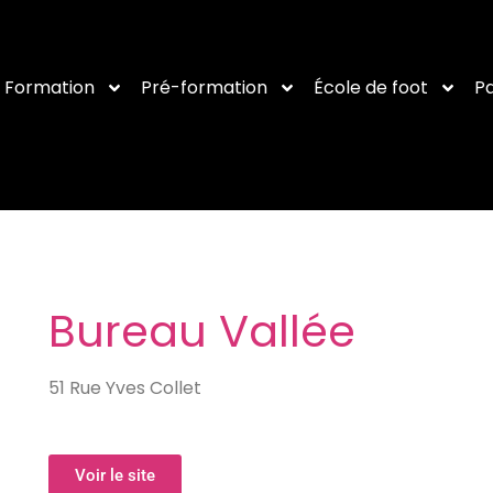
Formation
Pré-formation
École de foot
Pa
Bureau Vallée
51 Rue Yves Collet
Voir le site