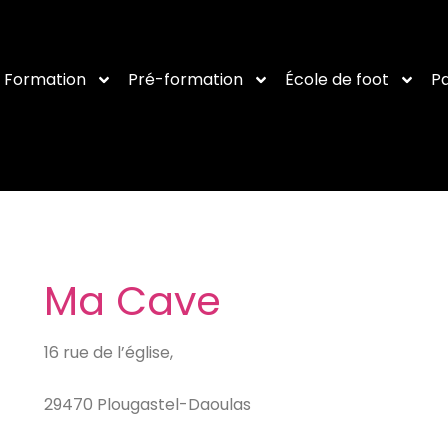
Formation
Pré-formation
École de foot
Pa
Ma Cave
16 rue de l’église,
29470 Plougastel-Daoulas