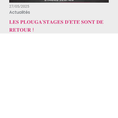
27/05/2025
Actualités
𝐋𝐄𝐒 𝐏𝐋𝐎𝐔𝐆𝐀’𝐒𝐓𝐀𝐆𝐄𝐒 𝐃’𝐄́𝐓𝐄́ 𝐒𝐎𝐍𝐓 𝐃𝐄
𝐑𝐄𝐓𝐎𝐔𝐑 !